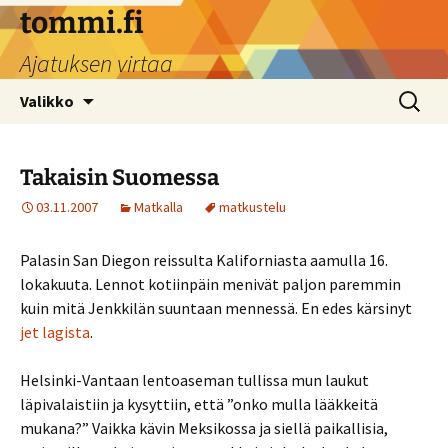
Siirry
tommi.fi
sisältöön
Ajatuksen virtaa
Haku:
Valikko
Takaisin Suomessa
03.11.2007
Matkalla
matkustelu
Palasin San Diegon reissulta Kaliforniasta aamulla 16.
lokakuuta. Lennot kotiinpäin menivät paljon paremmin
kuin mitä Jenkkilän suuntaan mennessä. En edes kärsinyt
jet lagista
.
Helsinki-Vantaan lentoaseman tullissa mun laukut
läpivalaistiin ja kysyttiin, että ”onko mulla lääkkeitä
mukana?” Vaikka kävin Meksikossa ja siellä paikallisia,