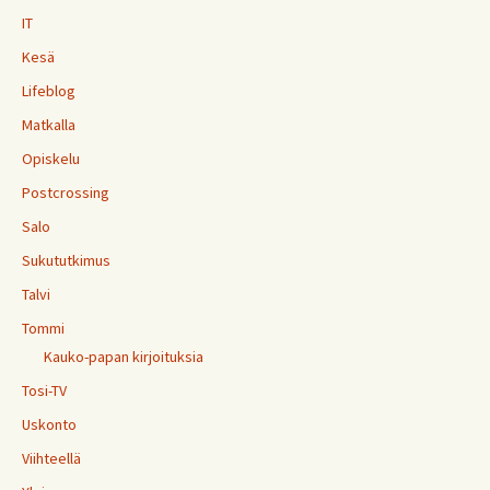
IT
Kesä
Lifeblog
Matkalla
Opiskelu
Postcrossing
Salo
Sukututkimus
Talvi
Tommi
Kauko-papan kirjoituksia
Tosi-TV
Uskonto
Viihteellä