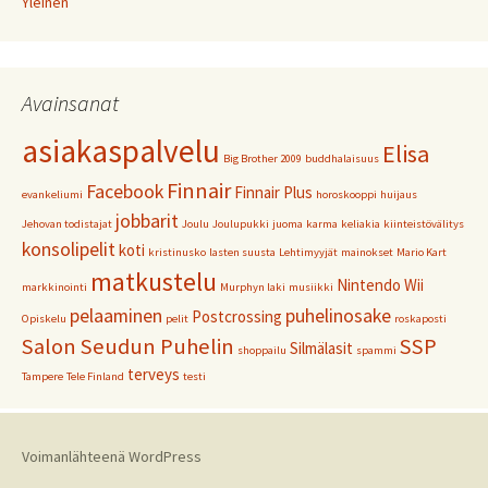
Yleinen
Avainsanat
asiakaspalvelu
Elisa
Big Brother 2009
buddhalaisuus
Finnair
Facebook
Finnair Plus
evankeliumi
horoskooppi
huijaus
jobbarit
Jehovan todistajat
Joulu
Joulupukki
juoma
karma
keliakia
kiinteistövälitys
konsolipelit
koti
kristinusko
lasten suusta
Lehtimyyjät
mainokset
Mario Kart
matkustelu
Nintendo Wii
markkinointi
Murphyn laki
musiikki
pelaaminen
puhelinosake
Postcrossing
Opiskelu
pelit
roskaposti
Salon Seudun Puhelin
SSP
Silmälasit
shoppailu
spammi
terveys
Tampere
Tele Finland
testi
Voimanlähteenä WordPress