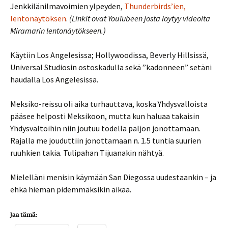
Jenkkilänilmavoimien ylpeyden,
Thunderbirds’ien,
lentonäytöksen
.
(Linkit ovat YouTubeen josta löytyy videoita
Miramarin lentonäytökseen.)
Käytiin Los Angelesissa; Hollywoodissa, Beverly Hillsissä,
Universal Studiosin ostoskadulla sekä ”kadonneen” setäni
haudalla Los Angelesissa.
Meksiko-reissu oli aika turhauttava, koska Yhdysvalloista
pääsee helposti Meksikoon, mutta kun haluaa takaisin
Yhdysvaltoihin niin joutuu todella paljon jonottamaan.
Rajalla me jouduttiin jonottamaan n. 1.5 tuntia suurien
ruuhkien takia. Tulipahan Tijuanakin nähtyä.
Mielelläni menisin käymään San Diegossa uudestaankin – ja
ehkä hieman pidemmäksikin aikaa.
Jaa tämä: