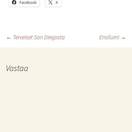
Facebook
X
Artikkelien
←
Terveiset San Diegosta
Ensilumi
→
selaus
Vastaa