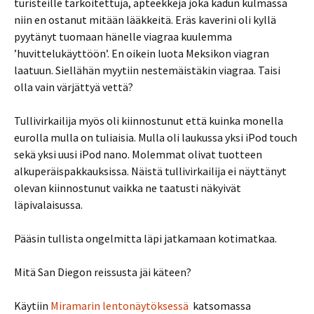
turisteille tarkoitettuja, apteekkeja joka kadun kulmassa
niin en ostanut mitään lääkkeitä. Eräs kaverini oli kyllä
pyytänyt tuomaan hänelle viagraa kuulemma
’huvittelukäyttöön’. En oikein luota Meksikon viagran
laatuun. Siellähän myytiin nestemäistäkin viagraa. Taisi
olla vain värjättyä vettä?
Tullivirkailija myös oli kiinnostunut että kuinka monella
eurolla mulla on tuliaisia. Mulla oli laukussa yksi iPod touch
sekä yksi uusi iPod nano. Molemmat olivat tuotteen
alkuperäispakkauksissa. Näistä tullivirkailija ei näyttänyt
olevan kiinnostunut vaikka ne taatusti näkyivät
läpivalaisussa.
Pääsin tullista ongelmitta läpi jatkamaan kotimatkaa.
Mitä San Diegon reissusta jäi käteen?
Käytiin
Miramarin lentonäytöksessä
katsomassa