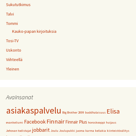
Sukututkimus
Talvi
Tommi
Kauko-papan kirjoituksia
Tosi-TV
Uskonto
Viihteellä
Yleinen
Avainsanat
asiakaspalvelu
Elisa
Big Brother 2009
buddhalaisuus
Finnair
Facebook
Finnair Plus
evankeliumi
horoskooppi
huijaus
jobbarit
Jehovan todistajat
Joulu
Joulupukki
juoma
karma
keliakia
kiinteistövälitys