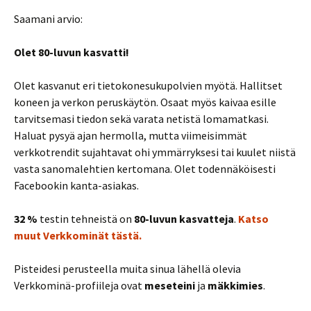
Saamani arvio:
Olet 80-luvun kasvatti!
Olet kasvanut eri tietokonesukupolvien myötä. Hallitset
koneen ja verkon peruskäytön. Osaat myös kaivaa esille
tarvitsemasi tiedon sekä varata netistä lomamatkasi.
Haluat pysyä ajan hermolla, mutta viimeisimmät
verkkotrendit sujahtavat ohi ymmärryksesi tai kuulet niistä
vasta sanomalehtien kertomana. Olet todennäköisesti
Facebookin kanta-asiakas.
32 %
testin tehneistä on
80-luvun kasvatteja
.
Katso
muut Verkkominät tästä.
Pisteidesi perusteella muita sinua lähellä olevia
Verkkominä-profiileja ovat
meseteini
ja
mäkkimies
.