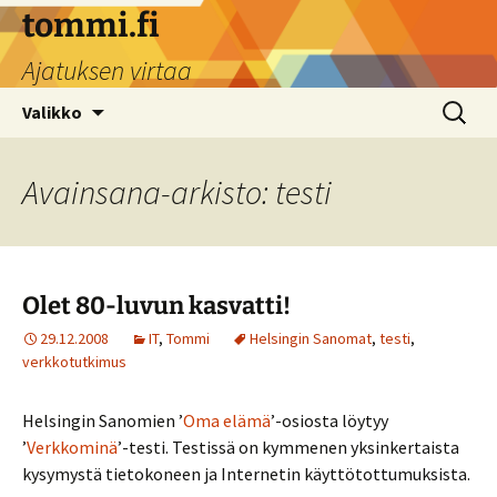
Siirry
tommi.fi
sisältöön
Ajatuksen virtaa
Haku:
Valikko
Avainsana-arkisto: testi
Olet 80-luvun kasvatti!
29.12.2008
IT
,
Tommi
Helsingin Sanomat
,
testi
,
verkkotutkimus
Helsingin Sanomien ’
Oma elämä
’-osiosta löytyy
’
Verkkominä
’-testi. Testissä on kymmenen yksinkertaista
kysymystä tietokoneen ja Internetin käyttötottumuksista.