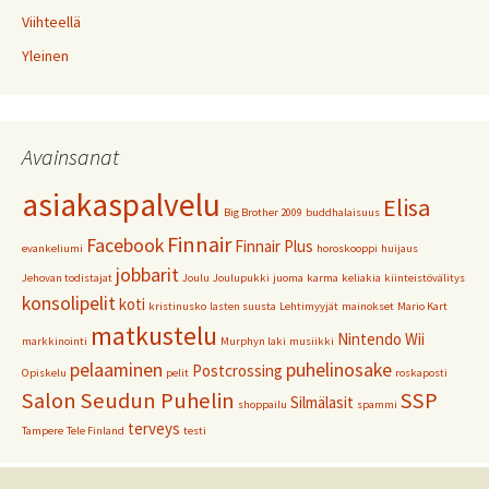
Viihteellä
Yleinen
Avainsanat
asiakaspalvelu
Elisa
Big Brother 2009
buddhalaisuus
Finnair
Facebook
Finnair Plus
evankeliumi
horoskooppi
huijaus
jobbarit
Jehovan todistajat
Joulu
Joulupukki
juoma
karma
keliakia
kiinteistövälitys
konsolipelit
koti
kristinusko
lasten suusta
Lehtimyyjät
mainokset
Mario Kart
matkustelu
Nintendo Wii
markkinointi
Murphyn laki
musiikki
pelaaminen
puhelinosake
Postcrossing
Opiskelu
pelit
roskaposti
Salon Seudun Puhelin
SSP
Silmälasit
shoppailu
spammi
terveys
Tampere
Tele Finland
testi