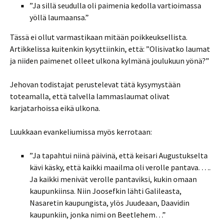
”Ja sillä seudulla oli paimenia kedolla vartioimassa
yöllä laumaansa.”
Tässä ei ollut varmastikaan mitään poikkeuksellista.
Artikkelissa kuitenkin kysyttiinkin, että: ”Olisivatko laumat
ja niiden paimenet olleet ulkona kylmänä joulukuun yönä?”
Jehovan todistajat perustelevat tätä kysymystään
toteamalla, että talvella lammaslaumat olivat
karjatarhoissa eikä ulkona.
Luukkaan evankeliumissa myös kerrotaan:
”Ja tapahtui niinä päivinä, että keisari Augustukselta
kävi käsky, että kaikki maailma oli verolle pantava. ….
Ja kaikki menivät verolle pantaviksi, kukin omaan
kaupunkiinsa. Niin Joosefkin lähti Galileasta,
Nasaretin kaupungista, ylös Juudeaan, Daavidin
kaupunkiin, jonka nimi on Beetlehem…”