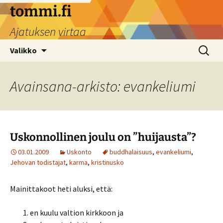
Siirry
tommi.fi
sisältöön
Ajatuksen virtaa
Haku:
Valikko
Avainsana-arkisto: evankeliumi
Uskonnollinen joulu on ”huijausta”?
03.01.2009
Uskonto
buddhalaisuus
,
evankeliumi
,
Jehovan todistajat
,
karma
,
kristinusko
Mainittakoot heti aluksi, että:
en kuulu valtion kirkkoon ja