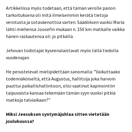
Artikkelissa myös todetaan, että tämän verolle panon
tarkoituksena oli mitä ilmeisemmin kerätä tietoja
verotusta ja sotaväenottoa varten. Säädöksen vuoksi Maria
lähti miehensä Joosefin mukaan n. 150 km matkalle vaikka
hänen raskautensa oli jo pitkällä.
Jehovan todistajat kyseenalaistavat myös tällä tiedolla
vuodenajan.
He perustelevat mielipidettään sanomalla: ”Vaikuttaako
todennäköiseltä, että Augustus, hallitsija joka harvoin
puuttui paikallishallintoon, olisi vaatinut kapinointiin
taipuvaista kansaa tekemään tämän syyn vuoksi pitkiä
matkoja talviaikaan?”
Miksi Jeesuksen syntymäjuhlaa sitten vietetään
joulukuussa?