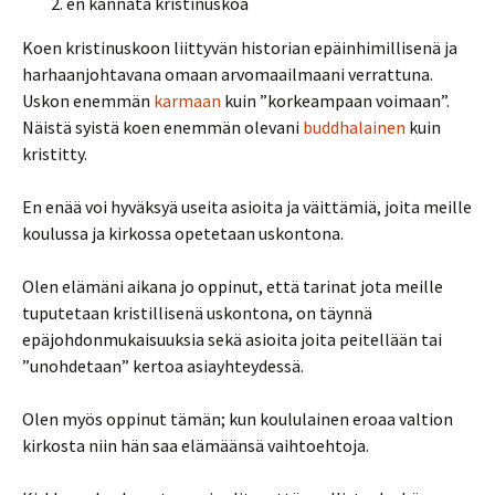
en kannata kristinuskoa
Koen kristinuskoon liittyvän historian epäinhimillisenä ja
harhaanjohtavana omaan arvomaailmaani verrattuna.
Uskon enemmän
karmaan
kuin ”korkeampaan voimaan”.
Näistä syistä koen enemmän olevani
buddhalainen
kuin
kristitty.
En enää voi hyväksyä useita asioita ja väittämiä, joita meille
koulussa ja kirkossa opetetaan uskontona.
Olen elämäni aikana jo oppinut, että tarinat jota meille
tuputetaan kristillisenä uskontona, on täynnä
epäjohdonmukaisuuksia sekä asioita joita peitellään tai
”unohdetaan” kertoa asiayhteydessä.
Olen myös oppinut tämän; kun koululainen eroaa valtion
kirkosta niin hän saa elämäänsä vaihtoehtoja.