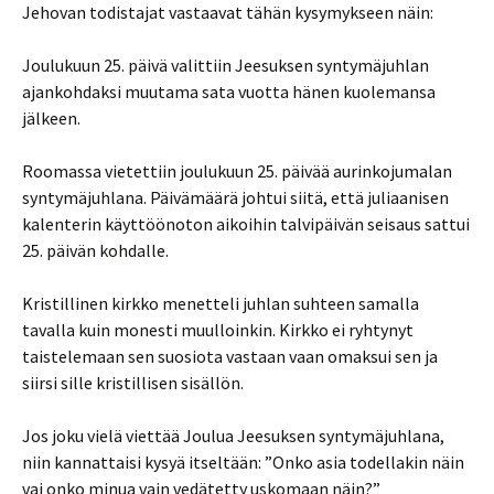
Jehovan todistajat vastaavat tähän kysymykseen näin:
Joulukuun 25. päivä valittiin Jeesuksen syntymäjuhlan
ajankohdaksi muutama sata vuotta hänen kuolemansa
jälkeen.
Roomassa vietettiin joulukuun 25. päivää aurinkojumalan
syntymäjuhlana. Päivämäärä johtui siitä, että juliaanisen
kalenterin käyttöönoton aikoihin talvipäivän seisaus sattui
25. päivän kohdalle.
Kristillinen kirkko menetteli juhlan suhteen samalla
tavalla kuin monesti muulloinkin. Kirkko ei ryhtynyt
taistelemaan sen suosiota vastaan vaan omaksui sen ja
siirsi sille kristillisen sisällön.
Jos joku vielä viettää Joulua Jeesuksen syntymäjuhlana,
niin kannattaisi kysyä itseltään: ”Onko asia todellakin näin
vai onko minua vain vedätetty uskomaan näin?”