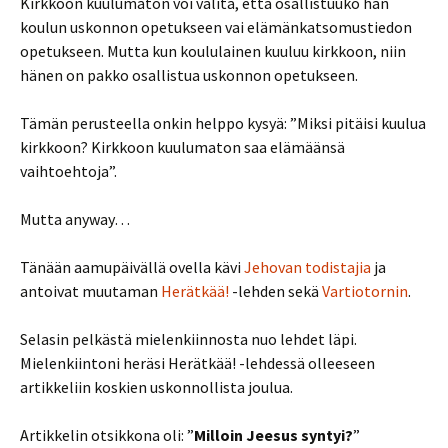
Kirkkoon kuulumaton voi valita, että osallistuuko hän
koulun uskonnon opetukseen vai elämänkatsomustiedon
opetukseen. Mutta kun koululainen kuuluu kirkkoon, niin
hänen on pakko osallistua uskonnon opetukseen.
Tämän perusteella onkin helppo kysyä: ”Miksi pitäisi kuulua
kirkkoon? Kirkkoon kuulumaton saa elämäänsä
vaihtoehtoja”.
Mutta anyway…
Tänään aamupäivällä ovella kävi
Jehovan todistajia
ja
antoivat muutaman
Herätkää!
-lehden sekä
Vartiotornin
.
Selasin pelkästä mielenkiinnosta nuo lehdet läpi.
Mielenkiintoni heräsi Herätkää! -lehdessä olleeseen
artikkeliin koskien uskonnollista joulua.
Artikkelin otsikkona oli: ”
Milloin Jeesus syntyi?
”