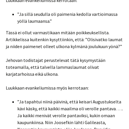
Luukkaan evankeliumissa kerrotaan:
”Ja sillä seudulla oli paimenia kedolla vartioimassa
yöllä laumaansa.”
Tässä ei ollut varmastikaan mitään poikkeuksellista.
Artikkelissa kuitenkin kysyttiinkin, että: ”Olisivatko laumat
ja niiden paimenet olleet ulkona kylmänä joulukuun yönä?”
Jehovan todistajat perustelevat tätä kysymystään
toteamalla, että talvella lammaslaumat olivat
karjatarhoissa eikä ulkona.
Luukkaan evankeliumissa myös kerrotaan:
”Ja tapahtui niinä päivinä, että keisari Augustukselta
kävi käsky, että kaikki maailma oli verolle pantava. ….
Ja kaikki menivät verolle pantaviksi, kukin omaan
kaupunkiinsa. Niin Joosefkin lähti Galileasta,