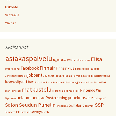
Uskonto
Viihteellä
Yleinen
Avainsanat
asiakaspalvelu
Elisa
Big Brother 2009
buddhalaisuus
Finnair
Facebook
Finnair Plus
evankeliumi
horoskooppi
huijaus
jobbarit
Jehovan todistajat
Joulu
Joulupukki
juoma
karma
keliakia
kiinteistövälitys
konsolipelit
koti
kristinusko
lasten suusta
Lehtimyyjät
mainokset
Mario Kart
matkustelu
Nintendo Wii
markkinointi
Murphyn laki
musiikki
pelaaminen
puhelinosake
Postcrossing
Opiskelu
pelit
roskaposti
Salon Seudun Puhelin
SSP
Silmälasit
shoppailu
spammi
terveys
Tampere
Tele Finland
testi