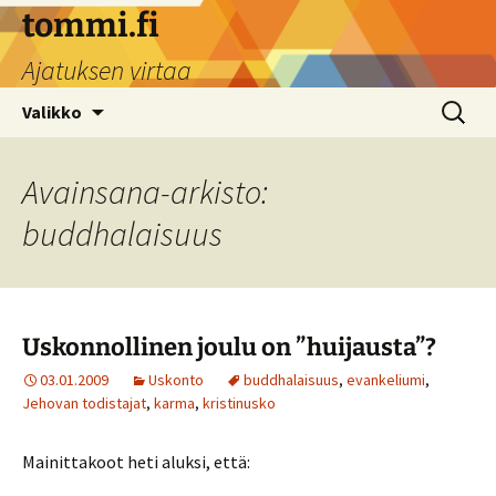
Siirry
tommi.fi
sisältöön
Ajatuksen virtaa
Haku:
Valikko
Avainsana-arkisto:
buddhalaisuus
Uskonnollinen joulu on ”huijausta”?
03.01.2009
Uskonto
buddhalaisuus
,
evankeliumi
,
Jehovan todistajat
,
karma
,
kristinusko
Mainittakoot heti aluksi, että: