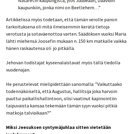
Nasaretin kaupungista, ylös Juudeaan, Daavidin
kaupunkiin, jonka nimi on Beetlehem…”
Artikkelissa myös todetaan, että tämän verolle panon
tarkoituksena oli mitä ilmeisemmin kerätä tietoja
verotusta ja sotaväenottoa varten. Säädöksen vuoksi Maria
lähti miehensä Joosefin mukaan n. 150 km matkalle vaikka
hänen raskautensa oli jo pitkällä.
Jehovan todistajat kyseenalaistavat myös tällä tiedolla
vuodenajan.
He perustelevat mielipidettään sanomalla: ”Vaikuttaako
todennäköiseltä, että Augustus, hallitsija joka harvoin
puuttui paikallishallintoon, olisi vaatinut kapinointiin
taipuvaista kansaa tekemään tämän syyn vuoksi pitkiä
matkoja talviaikaan?”
Miksi Jeesuksen syntymäjuhlaa sitten vietetään