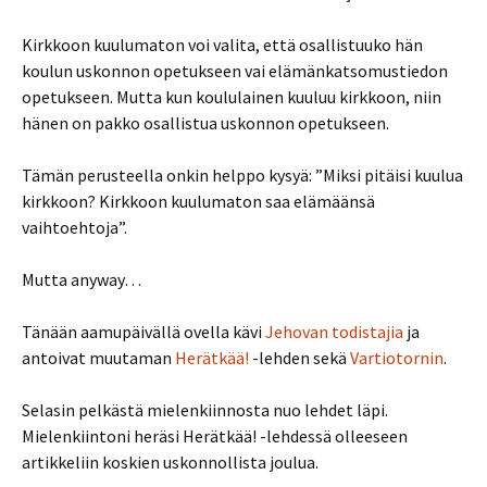
Kirkkoon kuulumaton voi valita, että osallistuuko hän
koulun uskonnon opetukseen vai elämänkatsomustiedon
opetukseen. Mutta kun koululainen kuuluu kirkkoon, niin
hänen on pakko osallistua uskonnon opetukseen.
Tämän perusteella onkin helppo kysyä: ”Miksi pitäisi kuulua
kirkkoon? Kirkkoon kuulumaton saa elämäänsä
vaihtoehtoja”.
Mutta anyway…
Tänään aamupäivällä ovella kävi
Jehovan todistajia
ja
antoivat muutaman
Herätkää!
-lehden sekä
Vartiotornin
.
Selasin pelkästä mielenkiinnosta nuo lehdet läpi.
Mielenkiintoni heräsi Herätkää! -lehdessä olleeseen
artikkeliin koskien uskonnollista joulua.