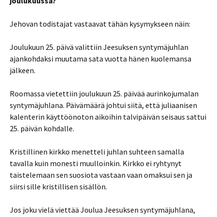
joulukuussa?
Jehovan todistajat vastaavat tähän kysymykseen näin:
Joulukuun 25. päivä valittiin Jeesuksen syntymäjuhlan
ajankohdaksi muutama sata vuotta hänen kuolemansa
jälkeen.
Roomassa vietettiin joulukuun 25. päivää aurinkojumalan
syntymäjuhlana. Päivämäärä johtui siitä, että juliaanisen
kalenterin käyttöönoton aikoihin talvipäivän seisaus sattui
25. päivän kohdalle.
Kristillinen kirkko menetteli juhlan suhteen samalla
tavalla kuin monesti muulloinkin. Kirkko ei ryhtynyt
taistelemaan sen suosiota vastaan vaan omaksui sen ja
siirsi sille kristillisen sisällön.
Jos joku vielä viettää Joulua Jeesuksen syntymäjuhlana,