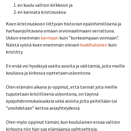
en kuulu valtion kirkkoon ja
en kannata kristinuskoa
Koen kristinuskoon liittyvän historian epäinhimillisenä ja
harhaanjohtavana omaan arvomaailmaani verrattuna.
Uskon enemmän
karmaan
kuin ”korkeampaan voimaan”.
Näistä syistä koen enemmän olevani
buddhalainen
kuin
kristitty.
En enää voi hyväksyä useita asioita ja väittämiä, joita meille
koulussa ja kirkossa opetetaan uskontona.
Olen elämäni aikana jo oppinut, että tarinat jota meille
tuputetaan kristillisenä uskontona, on täynnä
epäjohdonmukaisuuksia sekä asioita joita peitellään tai
”unohdetaan” kertoa asiayhteydessä.
Olen myös oppinut tämän; kun koululainen eroaa valtion
kirkosta niin hän saa elämäänsä vaihtoehtoja.