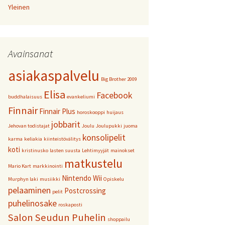
Yleinen
Avainsanat
asiakaspalvelu
Big Brother 2009
Elisa
Facebook
buddhalaisuus
evankeliumi
Finnair
Finnair Plus
horoskooppi
huijaus
jobbarit
Jehovan todistajat
Joulu
Joulupukki
juoma
konsolipelit
karma
keliakia
kiinteistövälitys
koti
kristinusko
lasten suusta
Lehtimyyjät
mainokset
matkustelu
Mario Kart
markkinointi
Nintendo Wii
Murphyn laki
musiikki
Opiskelu
pelaaminen
Postcrossing
pelit
puhelinosake
roskaposti
Salon Seudun Puhelin
shoppailu