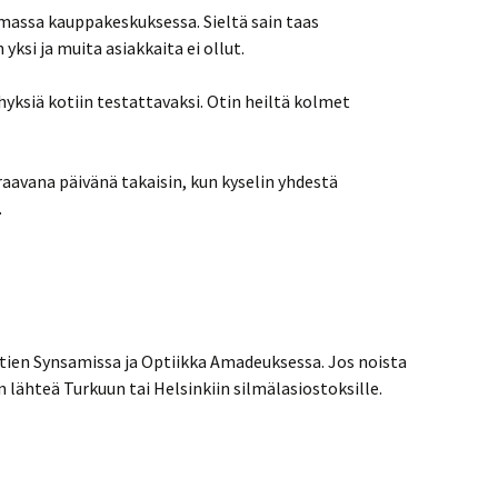
massa kauppakeskuksessa. Sieltä sain taas
 yksi ja muita asiakkaita ei ollut.
hyksiä kotiin testattavaksi. Otin heiltä kolmet
aavana päivänä takaisin, kun kyselin yhdestä
.
n Synsamissa ja Optiikka Amadeuksessa. Jos noista
ten lähteä Turkuun tai Helsinkiin silmälasiostoksille.