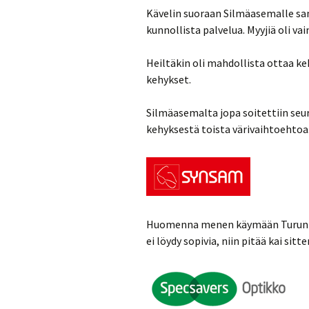
Kävelin suoraan Silmäasemalle sa
kunnollista palvelua. Myyjiä oli vain
Heiltäkin oli mahdollista ottaa ke
kehykset.
Silmäasemalta jopa soitettiin seur
kehyksestä toista värivaihtoehtoa
Huomenna menen käymään Turuntie
ei löydy sopivia, niin pitää kai sit