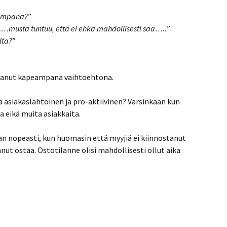
eampana?
”
 tuntuu, että ei ehkä mahdollisesti saa…..
”
lta?
”
 saanut kapeampana vaihtoehtona.
a asiakaslähtöinen ja pro-aktiivinen? Varsinkaan kun
a eikä muita asiakkaita.
n nopeasti, kun huomasin että myyjiä ei kiinnostanut
ut ostaa. Ostotilanne olisi mahdollisesti ollut aika