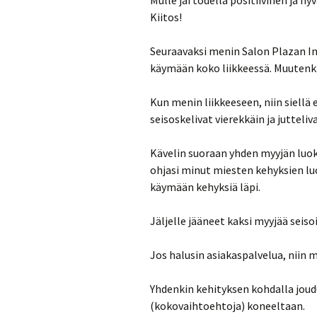
Mulle jäi todella positiivinen ja h
Kiitos!
Seuraavaksi menin Salon Plazan I
käymään koko liikkeessä. Muutenkin
Kun menin liikkeeseen, niin siellä
seisoskelivat vierekkäin ja jutteliva
Kävelin suoraan yhden myyjän luok
ohjasi minut miesten kehyksien luo
käymään kehyksiä läpi.
Jäljelle jääneet kaksi myyjää seis
Jos halusin asiakaspalvelua, niin 
Yhdenkin kehityksen kohdalla jou
(kokovaihtoehtoja) koneeltaan.