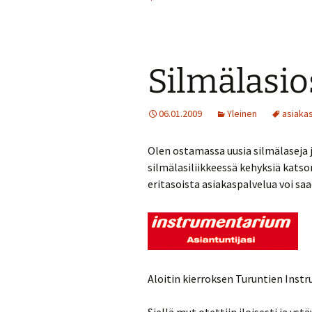
Silmälasio
06.01.2009
Yleinen
asiaka
Olen ostamassa uusia silmälaseja 
silmälasiliikkeessä kehyksiä kat
eritasoista asiakaspalvelua voi sa
Aloitin kierroksen Turuntien Inst