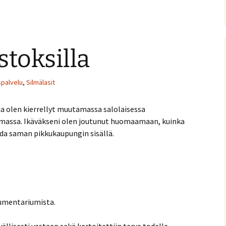
stoksilla
spalvelu
,
Silmälasit
ja olen kierrellyt muutamassa salolaisessa
somassa. Ikäväkseni olen joutunut huomaamaan, kuinka
ada saman pikkukaupungin sisällä.
rumentariumista.