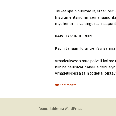
Jälkeenpäin huomasin, että SpecSav
Instrumentariumin seinänaapuriks
myöhemmin ’vahingossa’ naapuril
PÄIVITYS: 07.01.2009
Kävin tänään Turuntien Synsamiss
Amadeuksessa mua palveli kolme myy
kun he halusivat palvella minua yh
Amadeuksessa sain todella loistava
Kommentoi
Voimanlähteenä WordPress