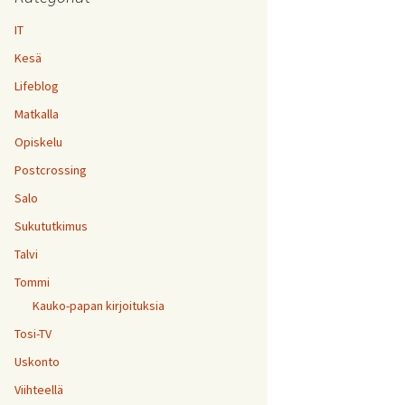
IT
Kesä
Lifeblog
Matkalla
Opiskelu
Postcrossing
Salo
Sukututkimus
Talvi
Tommi
Kauko-papan kirjoituksia
Tosi-TV
Uskonto
Viihteellä