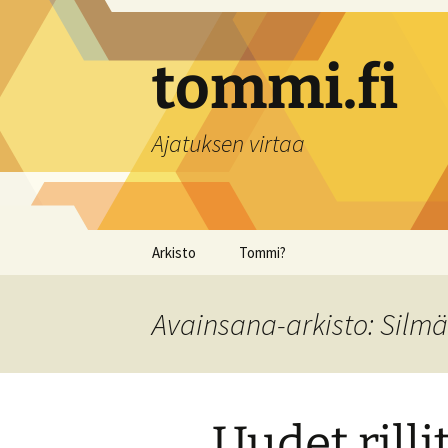
Siirry
sisältöön
tommi.fi
Ajatuksen virtaa
Arkisto
Tommi?
Avainsana-arkisto: Silmä
Uudet rilli