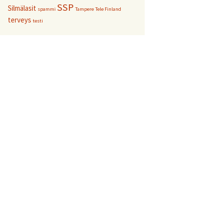
SSP
Silmälasit
spammi
Tampere
Tele Finland
terveys
testi