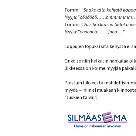
Tommi: ”
Saako tätä kehystä kap
Myyjä: ”
ööööööö……hmmmmmm……musta
Tommi: ”
Voisitko katsoa tietokonee
Myyjä: ”
ööööööö……..jooo….
”
Loppujen lopuksi sitä kehystä ei
Onko se niin helkutin hankalaa oll
liikkeessä on kolme myyjää paikall
Poistuin liikkeestä mahdollisimma
myydä — niin ei muakaan kiinnostan
”tuskien taival”.