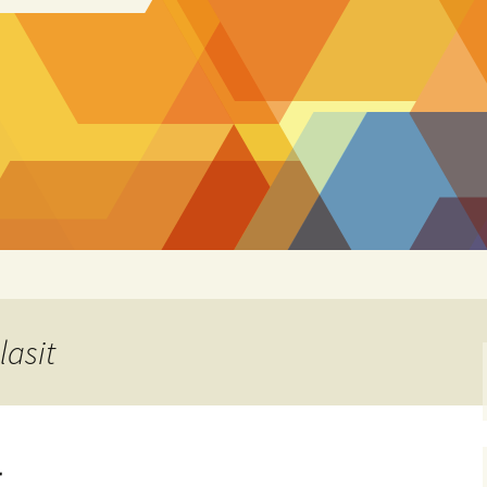
lasit
t