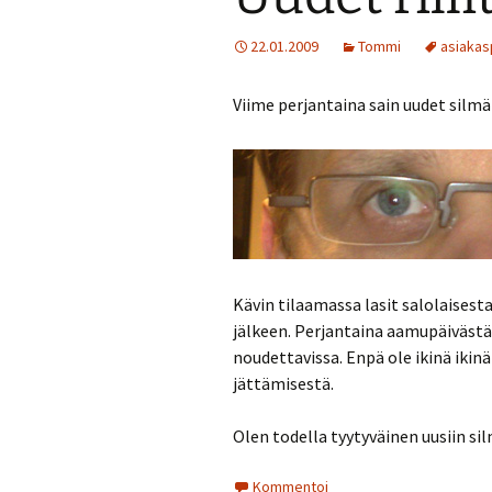
22.01.2009
Tommi
asiakas
Viime perjantaina sain uudet silmäl
Kävin tilaamassa lasit salolaises
jälkeen. Perjantaina aamupäivästä 
noudettavissa. Enpä ole ikinä ikin
jättämisestä.
Olen todella tyytyväinen uusiin si
Kommentoi