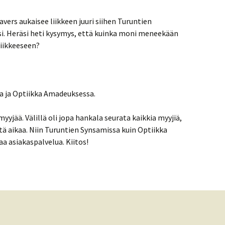
ers aukaisee liikkeen juuri siihen Turuntien
i. Heräsi heti kysymys, että kuinka moni meneekään
iikkeeseen?
a ja Optiikka Amadeuksessa.
jää. Välillä oli jopa hankala seurata kaikkia myyjiä,
tä aikaa. Niin Turuntien Synsamissa kuin Optiikka
a asiakaspalvelua. Kiitos!