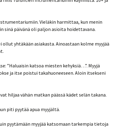
yvä fiilis Turuntien Intrumentariumin käynnistä. 10+ ja
nstrumentariumiin. Vieläkin harmittaa, kun menin
 sinä päivänä oli paljon asioita hoidettavana.
 ei ollut yhtäkään asiakasta. Ainoastaan kolme myyjää
t.
se: ”Haluaisin katsoa miesten kehyksiä…”. Myyjä
kse ja itse poistui takahuoneeseen. Aloin itsekseni
oivat hiljaa vähän matkan päässä kädet selän takana.
mun piti pyytää apua myyjältä.
duin pyytämään myyjää katsomaan tarkempia tietoja