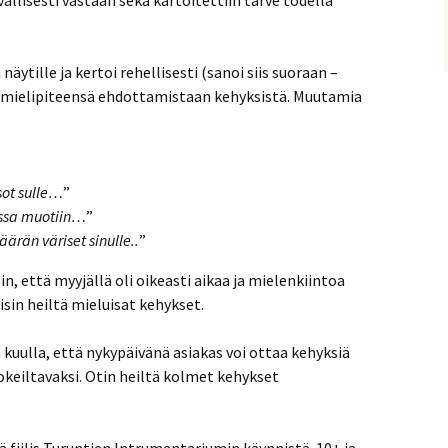
ävällisesti vastaan sekä kartoitettiin tarve todella
äytille ja kertoi rehellisesti (sanoi siis suoraan –
 mielipiteensä ehdottamistaan kehyksistä. Muutamia
sot sulle…
”
ssa muotiin…
”
ärän väriset sinulle..
”
, että myyjällä oli oikeasti aikaa ja mielenkiintoa
äisin heiltä mieluisat kehykset.
in kuulla, että nykypäivänä asiakas voi ottaa kehyksiä
okeiltavaksi. Otin heiltä kolmet kehykset