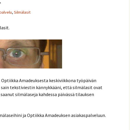
palvelu
,
Silmälasit
asit.
ta Optiikka Amadeuksesta keskiviikkona työpäivän
sain tekstiviestin kännykkääni, että silmälasit ovat
ä saanut silmälaseja kahdessa päivässä tilauksen
lmälaseihini ja Optiikka Amadeuksen asiakaspalveluun.