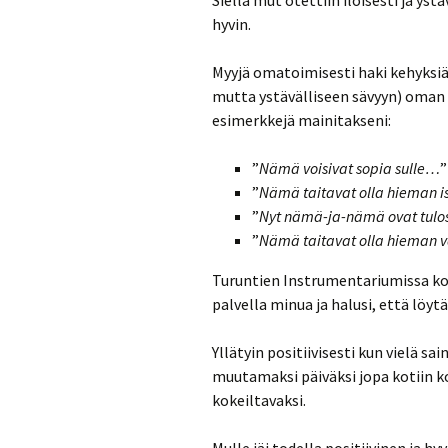
Siellä mut otettiin iloisesti ja yst
hyvin.
Myyjä omatoimisesti haki kehyksiä n
mutta ystävälliseen sävyyn) oman
esimerkkejä mainitakseni:
”
Nämä voisivat sopia sulle…
”
”
Nämä taitavat olla hieman i
”
Nyt nämä-ja-nämä ovat tulo
”
Nämä taitavat olla hieman vä
Turuntien Instrumentariumissa koin
palvella minua ja halusi, että löyt
Yllätyin positiivisesti kun vielä sa
muutamaksi päiväksi jopa kotiin k
kokeiltavaksi.