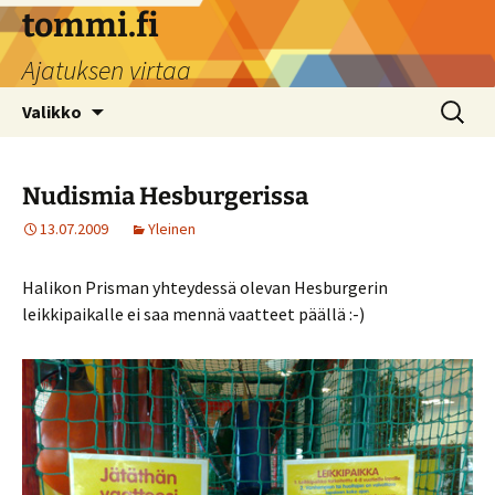
Siirry
tommi.fi
sisältöön
Ajatuksen virtaa
Haku:
Valikko
Nudismia Hesburgerissa
13.07.2009
Yleinen
Halikon Prisman yhteydessä olevan Hesburgerin
leikkipaikalle ei saa mennä vaatteet päällä :-)