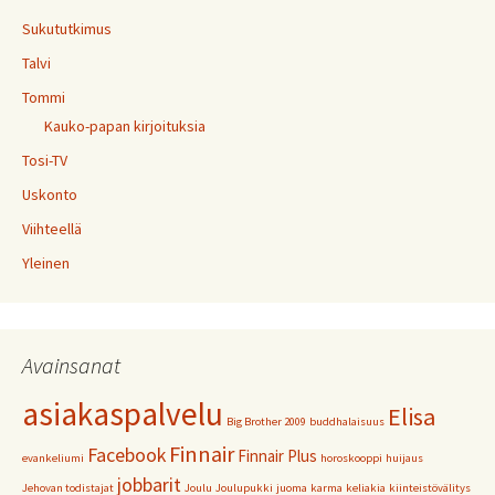
Sukututkimus
Talvi
Tommi
Kauko-papan kirjoituksia
Tosi-TV
Uskonto
Viihteellä
Yleinen
Avainsanat
asiakaspalvelu
Elisa
Big Brother 2009
buddhalaisuus
Finnair
Facebook
Finnair Plus
evankeliumi
horoskooppi
huijaus
jobbarit
Jehovan todistajat
Joulu
Joulupukki
juoma
karma
keliakia
kiinteistövälitys