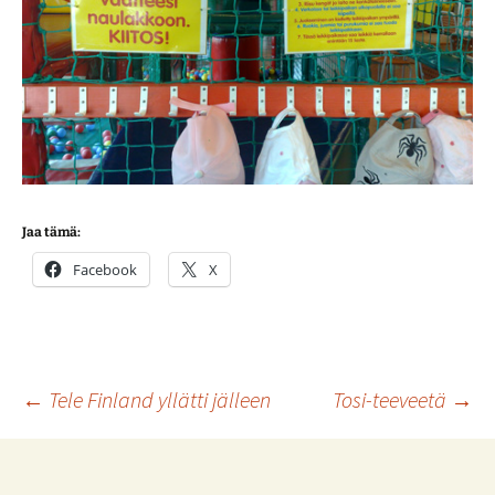
Jaa tämä:
Facebook
X
Artikkelien
←
Tele Finland yllätti jälleen
Tosi-teeveetä
→
selaus