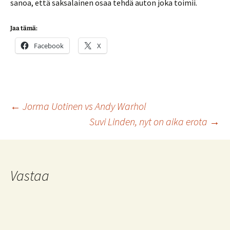
sanoa, että saksalainen osaa tehdä auton joka toimii.
Jaa tämä:
Facebook
X
Artikkelien
←
Jorma Uotinen vs Andy Warhol
Suvi Linden, nyt on aika erota
→
selaus
Vastaa