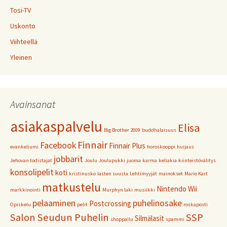
Tosi-TV
Uskonto
Viihteellä
Yleinen
Avainsanat
asiakaspalvelu
Elisa
Big Brother 2009
buddhalaisuus
Finnair
Facebook
Finnair Plus
evankeliumi
horoskooppi
huijaus
jobbarit
Jehovan todistajat
Joulu
Joulupukki
juoma
karma
keliakia
kiinteistövälitys
konsolipelit
koti
kristinusko
lasten suusta
Lehtimyyjät
mainokset
Mario Kart
matkustelu
Nintendo Wii
markkinointi
Murphyn laki
musiikki
pelaaminen
puhelinosake
Postcrossing
Opiskelu
pelit
roskaposti
Salon Seudun Puhelin
SSP
Silmälasit
shoppailu
spammi