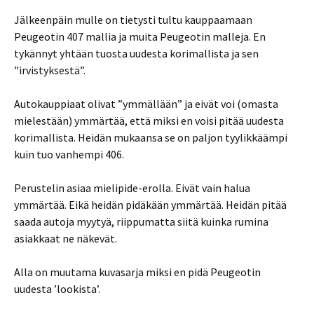
Jälkeenpäin mulle on tietysti tultu kauppaamaan
Peugeotin 407 mallia ja muita Peugeotin malleja. En
tykännyt yhtään tuosta uudesta korimallista ja sen
”irvistyksestä”.
Autokauppiaat olivat ”ymmällään” ja eivät voi (omasta
mielestään) ymmärtää, että miksi en voisi pitää uudesta
korimallista. Heidän mukaansa se on paljon tyylikkäämpi
kuin tuo vanhempi 406.
Perustelin asiaa mielipide-erolla. Eivät vain halua
ymmärtää. Eikä heidän pidäkään ymmärtää. Heidän pitää
saada autoja myytyä, riippumatta siitä kuinka rumina
asiakkaat ne näkevät.
Alla on muutama kuvasarja miksi en pidä Peugeotin
uudesta ’lookista’.