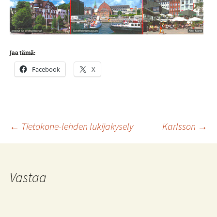
Jaa tämä:
Facebook
X
Artikkelien
←
Tietokone-lehden lukijakysely
Karlsson
→
selaus
Vastaa