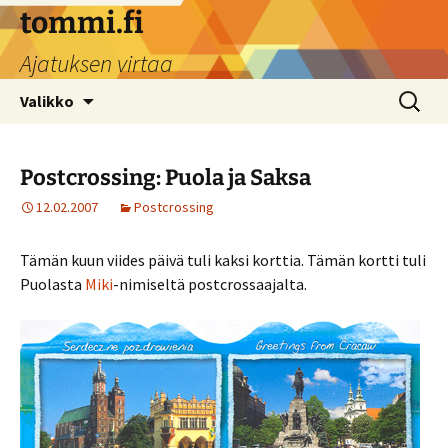
Siirry
tommi.fi
sisältöön
Ajatuksen virtaa
Haku:
Valikko
Postcrossing: Puola ja Saksa
12.02.2007
Postcrossing
Tämän kuun viides päivä tuli kaksi korttia. Tämän kortti tuli
Puolasta
Miki
-nimiseltä postcrossaajalta.