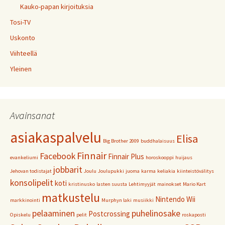
Kauko-papan kirjoituksia
Tosi-TV
Uskonto
Viihteellä
Yleinen
Avainsanat
asiakaspalvelu
Elisa
Big Brother 2009
buddhalaisuus
Finnair
Facebook
Finnair Plus
evankeliumi
horoskooppi
huijaus
jobbarit
Jehovan todistajat
Joulu
Joulupukki
juoma
karma
keliakia
kiinteistövälitys
konsolipelit
koti
kristinusko
lasten suusta
Lehtimyyjät
mainokset
Mario Kart
matkustelu
Nintendo Wii
markkinointi
Murphyn laki
musiikki
pelaaminen
puhelinosake
Postcrossing
Opiskelu
pelit
roskaposti